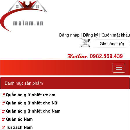
Đăng nhập
|
Đăng ký
|
Quên mật khẩu
Giỏ hàng: (
0
)
T
o
g
Danh mục sản phẩm
g
l
Quần áo giữ nhiệt trẻ em
e
Quần áo giữ nhiệt cho Nữ
n
a
Quần áo giữ nhiệt cho Nam
v
Quần áo Nam
i
g
Túi xách Nam