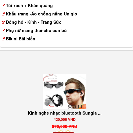
a
Túi xách + Khăn quàng
t
Khẩu trang -Áo chống nắng Uniqlo
i
o
Đồng hồ - Kính - Trang Sức
n
Phụ nữ mang thai-cho con bú
Bikini Bãi biển
Kính nghe nhạc bluetooth Sungla ...
420,000 VND
870,000 VND