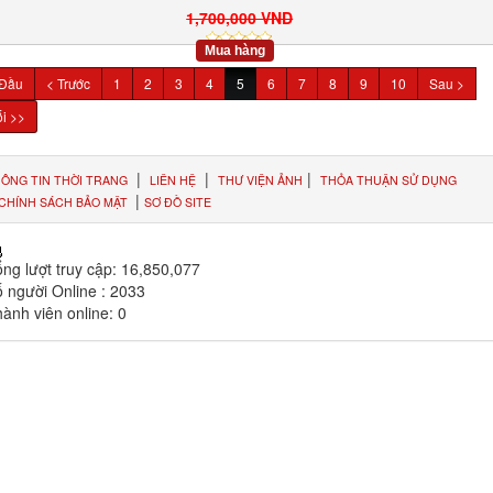
1,700,000 VND
Mua hàng
 Đầu
< Trước
1
2
3
4
5
6
7
8
9
10
Sau >
i >>
|
|
|
ÔNG TIN THỜI TRANG
LIÊN HỆ
THƯ VIỆN ẢNH
THỎA THUẬN SỬ DỤNG
|
CHÍNH SÁCH BẢO MẬT
SƠ ĐỒ SITE
ng lượt truy cập:
16,850,077
 người Online :
2033
ành viên online:
0