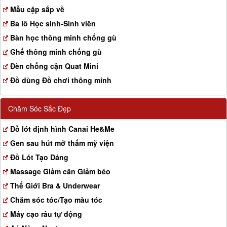
a
Mẫu cặp sắp về
t
Ba lô Học sinh-Sinh viên
i
o
Bàn học thông minh chống gù
n
Ghế thông minh chống gù
Đèn chống cận Quat Mini
Đồ dùng Đồ chơi thông minh
Chăm Sóc Sắc Đẹp
Đồ lót định hình Canai He&Me
Gen sau hút mỡ thẩm mỹ viện
Đồ Lót Tạo Dáng
Massage Giảm cân Giảm béo
Thế Giới Bra & Underwear
Chăm sóc tóc/Tạo màu tóc
Máy cạo râu tự động