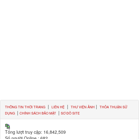
|
|
|
THÔNG TIN THỜI TRANG
LIÊN HỆ
THƯ VIỆN ẢNH
THỎA THUẬN SỬ
|
|
DỤNG
CHÍNH SÁCH BẢO MẬT
SƠ ĐỒ SITE
Tổng lượt truy cập:
16,842,509
Số người Online :
682