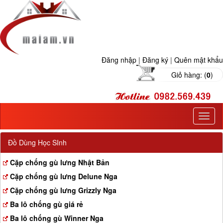
Đăng nhập
|
Đăng ký
|
Quên mật khẩu
Giỏ hàng: (
0
)
T
o
g
Đồ Dùng Học SInh
g
l
Cặp chống gù lưng Nhật Bản
e
Cặp chống gù lưng Delune Nga
n
a
Cặp chống gù lưng Grizzly Nga
v
Ba lô chống gù giá rẻ
i
g
Ba lô chống gù Winner Nga