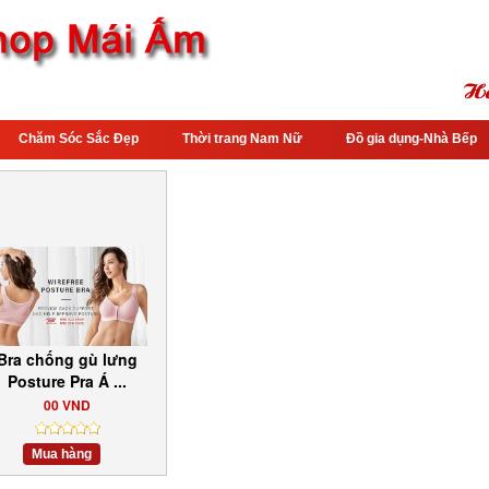
Chăm Sóc Sắc Đẹp
Thời trang Nam Nữ
Đồ gia dụng-Nhà Bếp
Bra chống gù lưng
Posture Pra Á ...
00 VND
Mua hàng