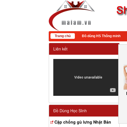
Trang chủ
Đồ dùng HS Thông minh
Liên kết
Đồ Dùng Học SInh
Cặp chống gù lưng Nhật Bản