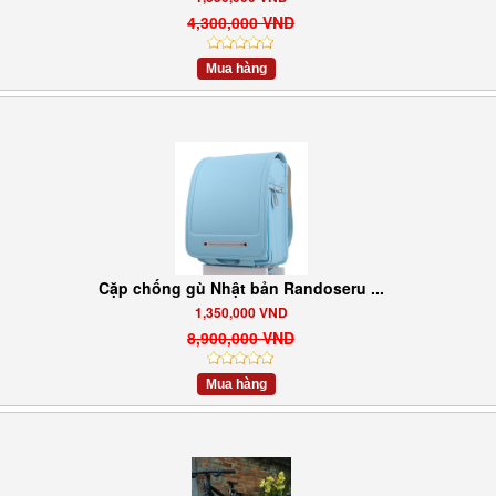
4,300,000 VND
Mua hàng
Cặp chống gù Nhật bản Randoseru ...
1,350,000 VND
8,900,000 VND
Mua hàng