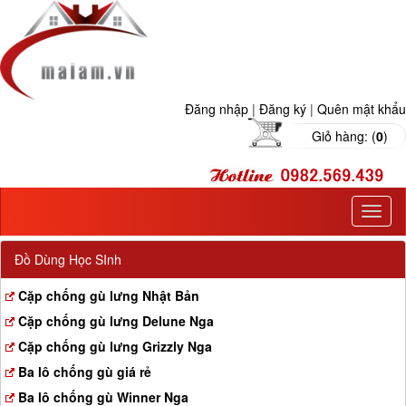
Đăng nhập
|
Đăng ký
|
Quên mật khẩu
Giỏ hàng: (
0
)
T
o
g
Đồ Dùng Học SInh
g
l
Cặp chống gù lưng Nhật Bản
e
Cặp chống gù lưng Delune Nga
n
a
Cặp chống gù lưng Grizzly Nga
v
Ba lô chống gù giá rẻ
i
g
Ba lô chống gù Winner Nga