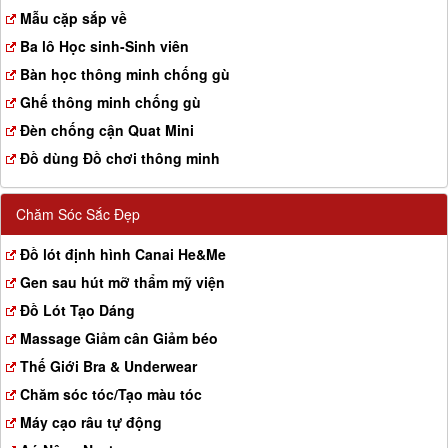
a
Mẫu cặp sắp về
t
Ba lô Học sinh-Sinh viên
i
o
Bàn học thông minh chống gù
n
Ghế thông minh chống gù
Đèn chống cận Quat Mini
Đồ dùng Đồ chơi thông minh
Chăm Sóc Sắc Đẹp
Đồ lót định hình Canai He&Me
Gen sau hút mỡ thẩm mỹ viện
Đồ Lót Tạo Dáng
Massage Giảm cân Giảm béo
Thế Giới Bra & Underwear
Chăm sóc tóc/Tạo màu tóc
Máy cạo râu tự động