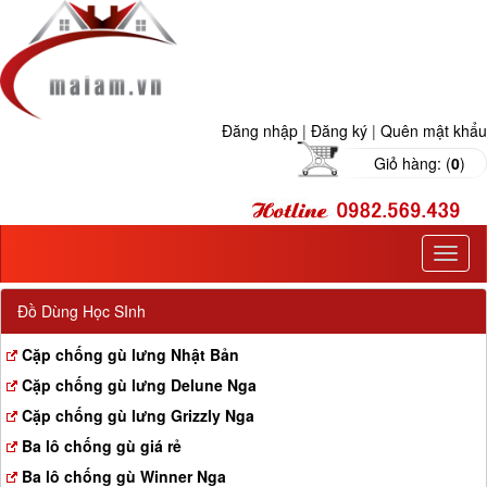
Đăng nhập
|
Đăng ký
|
Quên mật khẩu
Giỏ hàng: (
0
)
T
o
g
Đồ Dùng Học SInh
g
l
Cặp chống gù lưng Nhật Bản
e
Cặp chống gù lưng Delune Nga
n
a
Cặp chống gù lưng Grizzly Nga
v
Ba lô chống gù giá rẻ
i
g
Ba lô chống gù Winner Nga