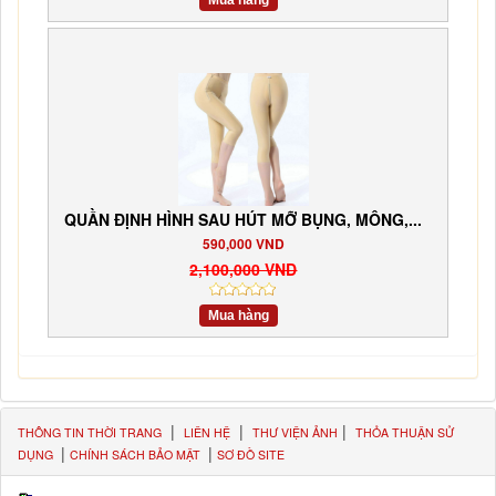
QUẦN ĐỊNH HÌNH SAU HÚT MỠ BỤNG, MÔNG,...
590,000 VND
2,100,000 VND
Mua hàng
|
|
|
THÔNG TIN THỜI TRANG
LIÊN HỆ
THƯ VIỆN ẢNH
THỎA THUẬN SỬ
|
|
DỤNG
CHÍNH SÁCH BẢO MẬT
SƠ ĐỒ SITE