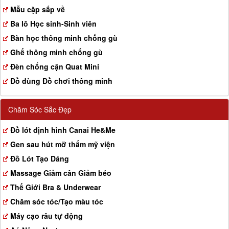
a
Mẫu cặp sắp về
t
Ba lô Học sinh-Sinh viên
i
o
Bàn học thông minh chống gù
n
Ghế thông minh chống gù
Đèn chống cận Quat Mini
Đồ dùng Đồ chơi thông minh
Chăm Sóc Sắc Đẹp
Đồ lót định hình Canai He&Me
Gen sau hút mỡ thẩm mỹ viện
Đồ Lót Tạo Dáng
Massage Giảm cân Giảm béo
Thế Giới Bra & Underwear
Chăm sóc tóc/Tạo màu tóc
Máy cạo râu tự động