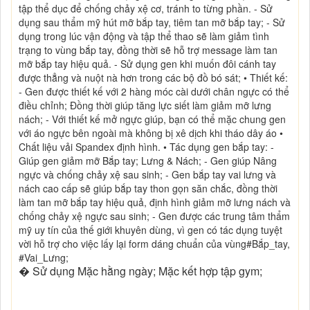
tập thể dục để chống chảy xệ cơ, tránh to từng phần. - Sử
dụng sau thẩm mỹ hút mỡ bắp tay, tiêm tan mỡ bắp tay; - Sử
dụng trong lúc vận động và tập thể thao sẽ làm giảm tình
trạng to vùng bắp tay, đồng thời sẽ hỗ trợ message làm tan
mỡ bắp tay hiệu quả. - Sử dụng gen khi muốn đôi cánh tay
được thẳng và nuột nà hơn trong các bộ đồ bó sát; • Thiết kế:
- Gen được thiết kế với 2 hàng móc cài dưới chân ngực có thể
điều chỉnh; Đồng thời giúp tăng lực siết làm giảm mỡ lưng
nách; - Với thiết kế mở ngực giúp, bạn có thể mặc chung gen
với áo ngực bên ngoài mà không bị xê dịch khi tháo dây áo •
Chất liệu vải Spandex định hình. • Tác dụng gen bắp tay: -
Giúp gen giảm mỡ Bắp tay; Lưng & Nách; - Gen giúp Nâng
ngực và chống chảy xệ sau sinh; - Gen bắp tay vai lưng và
nách cao cấp sẽ giúp bắp tay thon gọn săn chắc, đồng thời
làm tan mỡ bắp tay hiệu quả, định hình giảm mỡ lưng nách và
chống chảy xệ ngực sau sinh; - Gen được các trung tâm thẩm
mỹ uy tín của thế giới khuyên dùng, vì gen có tác dụng tuyệt
vời hỗ trợ cho việc lấy lại form dáng chuẩn của vùng#Bắp_tay,
#Vai_Lưng;
� Sử dụng Mặc hằng ngày; Mặc kết hợp tập gym;