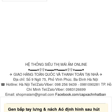
HỆ THỐNG SIÊU THỊ MÁI ẤM ONLINE
●▬▬๑۩۩๑▬▬●●▬▬๑۩۩๑▬▬●
✈ GIAO HÀNG TOÀN QUỐC VÀ THANH TOÁN TẠI NHÀ ✈
Địa chỉ: Số 9 Ngõ 75, Phố Vĩnh Phúc. Ba Đình Hà Nội
☎ Hotline: Hà Nội Tel/Zalo/Viber: 098 256 9439 - 0981090281 TP. Hồ
Chí Minh Tel/Zalo/Viber: 0983126699
Email: shopmaiam@gmail.com
Facebook.com/capxachnhatban
Gen bắp tay lưng & nách Aó định hình sau hút