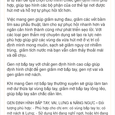
hợp, giúp tạo hình các bộ phận của cơ thể tại nơi được
hút mỡ và hỗ trợ tự phục hồi tốt hơn.
Việc mang gen giúp giảm sưng đau, giảm các vết bầm
tím sau phẫu thuật, làm cho sự phục hồi nhanh hơn và
ngăn cản hình thành cũng như phát triển sẹo lồi. Với
các loại gen thẩm mỹ chuyên dụng sẽ tạo ra lực nén
phù hợp giúp giữ các vùng da vừa hút mỡ ở vị trí cố
định mình mong muốn, sạch sẽ giảm nguy cơ nhiễm
trùng, giảm tích nước mà bạn vẫn cảm thấy thoải mái
và dễ chịu.
Gen nịt bắp tay với chất gen định hình cao cấp giúp
định hình chặt để gen giảm mỡ bắp tay, gen nịt vai và
gen giảm mỡ nách.
Khi mang Gen nịt bắp tay thường xuyên sẽ giúp làm tan
mỡ dư thừa tại vùng bắp tay, giảm mỡ bắp tay lỏng lẻo,
giúp bắp tay săn chắc dần lên.
GEN ĐỊNH HÌNH BẮP TAY, VAI, LƯNG & NÂNG NGỰC • Đối
tượng phù hợp: - Phù hợp cho chị em: có vùng bắp tay to; có
mỡ nách & Lưng; - Sử dụng khi đang nghỉ ngơi, hoặc khi đang