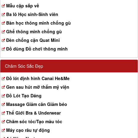
a
Mẫu cặp sắp về
t
Ba lô Học sinh-Sinh viên
i
o
Bàn học thông minh chống gù
n
Ghế thông minh chống gù
Đèn chống cận Quat Mini
Đồ dùng Đồ chơi thông minh
Chăm Sóc Sắc Đẹp
Đồ lót định hình Canai He&Me
Gen sau hút mỡ thẩm mỹ viện
Đồ Lót Tạo Dáng
Massage Giảm cân Giảm béo
Thế Giới Bra & Underwear
Chăm sóc tóc/Tạo màu tóc
Máy cạo râu tự động