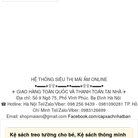
HỆ THỐNG SIÊU THỊ MÁI ẤM ONLINE
●▬▬๑۩۩๑▬▬●●▬▬๑۩۩๑▬▬●
✈ GIAO HÀNG TOÀN QUỐC VÀ THANH TOÁN TẠI NHÀ ✈
Địa chỉ: Số 9 Ngõ 75, Phố Vĩnh Phúc. Ba Đình Hà Nội
☎ Hotline: Hà Nội Tel/Zalo/Viber: 098 256 9439 - 0981090281 TP. Hồ
Chí Minh Tel/Zalo/Viber: 0983126699
Email: shopmaiam@gmail.com
Facebook.com/capxachnhatban
Kệ sách treo tường cho bé, Kệ sách thông minh