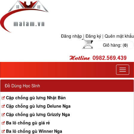
Đăng nhập
|
Đăng ký
|
Quên mật khẩu
Giỏ hàng: (
0
)
T
o
g
Đồ Dùng Học SInh
g
l
Cặp chống gù lưng Nhật Bản
e
Cặp chống gù lưng Delune Nga
n
a
Cặp chống gù lưng Grizzly Nga
v
Ba lô chống gù giá rẻ
i
g
Ba lô chống gù Winner Nga