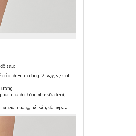
 đề sau:
ể cố định Form dáng. Vì vậy, vệ sinh
u lượng
i phục nhanh chóng như sữa tươi,
 như rau muống, hải sản, đồ nếp….