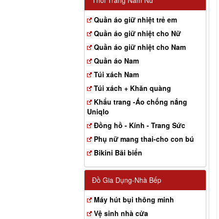
Thời Trang Nam Nữ
Quần áo giữ nhiệt trẻ em
Quần áo giữ nhiệt cho Nữ
Quần áo giữ nhiệt cho Nam
Quần áo Nam
Túi xách Nam
Túi xách + Khăn quàng
Khẩu trang -Áo chống nắng
Uniqlo
Đồng hồ - Kính - Trang Sức
Phụ nữ mang thai-cho con bú
Bikini Bãi biển
Đồ Gia Dụng-Nhà Bếp
Máy hút bụi thông minh
Vệ sinh nhà cửa