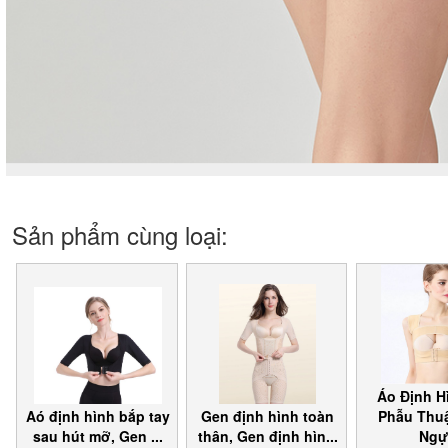
Sản phẩm cùng loại:
Áo Định H
Aó định hình bắp tay
Gen định hình toàn
Phẫu Thu
sau hút mỡ, Gen ...
thân, Gen định hìn...
Ngự