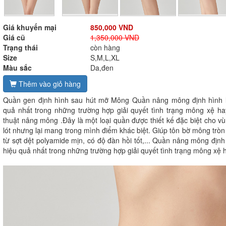
Giá khuyến mại
850,000 VND
Giá cũ
1,350,000 VND
Trạng thái
còn hàng
Size
S,M,L,XL
Màu sắc
Da,đen
Thêm vào giỏ hàng
Quần gen định hình sau hút mỡ Mông Quần nâng mông định hình lu
quả nhất trong những trường hợp giải quyết tình trạng mông xệ h
thuật nâng mông .Đây là một loại quần được thiết kế đặc biệt cho 
lót nhưng lại mang trong mình điểm khác biệt. Giúp tôn bờ mông trò
từ sợt dệt polyamide mịn, có độ đàn hồi tốt,... Quần nâng mông định
hiệu quả nhất trong những trường hợp giải quyết tình trạng mông xệ