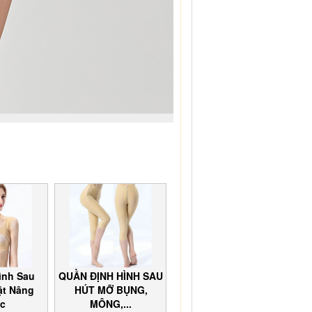
ình Sau
QUẦN ĐỊNH HÌNH SAU
ật Nâng
HÚT MỠ BỤNG,
c
MÔNG,...