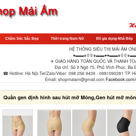
Chăm Sóc Sắc Đẹp
Thời trang Nam Nữ
Đồ gia dụng-Nhà Bếp
HỆ THỐNG SIÊU THỊ MÁI ẤM ON
●▬▬๑۩۩๑▬▬●●▬▬๑۩۩๑▬
✈ GIAO HÀNG TOÀN QUỐC VÀ THANH TOÁ
Địa chỉ: Số 9 Ngõ 75, Phố Vĩnh Phúc. Ba
☎ Hotline: Hà Nội Tel/Zalo/Viber: 098 256 9439 - 0981090281 TP. H
Email: shopmaiam@gmail.com
Facebook.com/
Quần gen định hình sau hút mỡ Mông,Gen hút mỡ mô