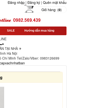
Đăng nhập
|
Đăng ký
|
Quên mật khẩu
Giỏ hàng: (
0
)
SALE
Hướng dẫn mua hàng
LINE
▬●
N TẠI NHÀ ✈
 Đình Hà Nội
ồ Chí Minh Tel/Zalo/Viber: 0983126699
capxachnhatban
ng