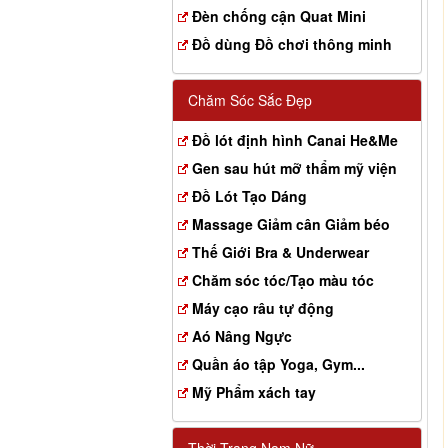
Đèn chống cận Quat Mini
Đồ dùng Đồ chơi thông minh
Chăm Sóc Sắc Đẹp
Đồ lót định hình Canai He&Me
Gen sau hút mỡ thẩm mỹ viện
Đồ Lót Tạo Dáng
Massage Giảm cân Giảm béo
Thế Giới Bra & Underwear
Chăm sóc tóc/Tạo màu tóc
Máy cạo râu tự động
Aó Nâng Ngực
Quần áo tập Yoga, Gym...
Mỹ Phẩm xách tay