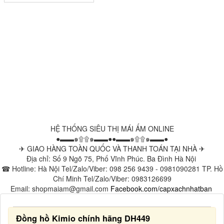
HỆ THỐNG SIÊU THỊ MÁI ẤM ONLINE
●▬▬๑۩۩๑▬▬●●▬▬๑۩۩๑▬▬●
✈ GIAO HÀNG TOÀN QUỐC VÀ THANH TOÁN TẠI NHÀ ✈
Địa chỉ: Số 9 Ngõ 75, Phố Vĩnh Phúc. Ba Đình Hà Nội
☎ Hotline: Hà Nội Tel/Zalo/Viber: 098 256 9439 - 0981090281 TP. Hồ
Chí Minh Tel/Zalo/Viber: 0983126699
Email: shopmaiam@gmail.com
Facebook.com/capxachnhatban
Đồng hồ Kimio chính hãng DH449