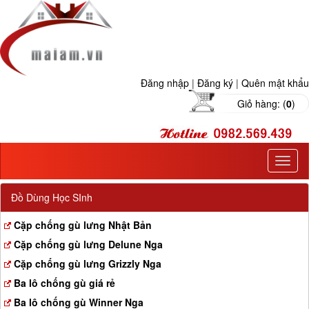
Đăng nhập
|
Đăng ký
|
Quên mật khẩu
Giỏ hàng: (
0
)
T
o
g
Đồ Dùng Học SInh
g
l
Cặp chống gù lưng Nhật Bản
e
Cặp chống gù lưng Delune Nga
n
a
Cặp chống gù lưng Grizzly Nga
v
Ba lô chống gù giá rẻ
i
g
Ba lô chống gù Winner Nga