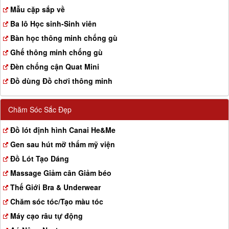
a
Mẫu cặp sắp về
t
Ba lô Học sinh-Sinh viên
i
o
Bàn học thông minh chống gù
n
Ghế thông minh chống gù
Đèn chống cận Quat Mini
Đồ dùng Đồ chơi thông minh
Chăm Sóc Sắc Đẹp
Đồ lót định hình Canai He&Me
Gen sau hút mỡ thẩm mỹ viện
Đồ Lót Tạo Dáng
Massage Giảm cân Giảm béo
Thế Giới Bra & Underwear
Chăm sóc tóc/Tạo màu tóc
Máy cạo râu tự động