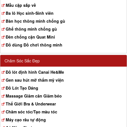
a
Mẫu cặp sắp về
t
Ba lô Học sinh-Sinh viên
i
o
Bàn học thông minh chống gù
n
Ghế thông minh chống gù
Đèn chống cận Quat Mini
Đồ dùng Đồ chơi thông minh
Chăm Sóc Sắc Đẹp
Đồ lót định hình Canai He&Me
Gen sau hút mỡ thẩm mỹ viện
Đồ Lót Tạo Dáng
Massage Giảm cân Giảm béo
Thế Giới Bra & Underwear
Chăm sóc tóc/Tạo màu tóc
Máy cạo râu tự động