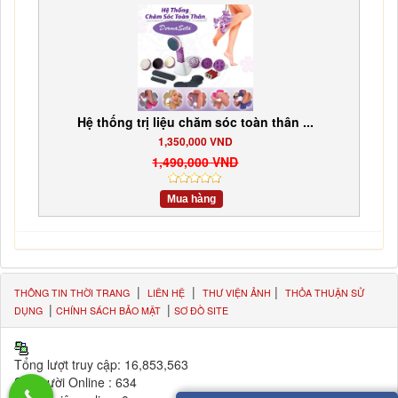
Hệ thống trị liệu chăm sóc toàn thân ...
1,350,000 VND
1,490,000 VND
Mua hàng
|
|
|
THÔNG TIN THỜI TRANG
LIÊN HỆ
THƯ VIỆN ẢNH
THỎA THUẬN SỬ
|
|
DỤNG
CHÍNH SÁCH BẢO MẬT
SƠ ĐỒ SITE
Tổng lượt truy cập:
16,853,563
Số người Online :
634