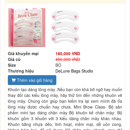
Giá khuyến mại
180,000 VND
Giá cũ
450,000 VND
Size
BỘ
Thương hiệu
DeLune Bags Studio
Thêm vào giỏ hàng
Khuôn tạo dáng lông mày .Nếu bạn còn khá bỡ ngỡ hay muốn
thay đổi các kiểu lông mày, hãy thử tìm đến những khuôn vẽ
lông mày. Chúng còn giúp bạn kiểm tra lại xem mình đã tỉa
lông mày được chuẩn hay chưa. Mini Brow Class- Bộ sản
phẩm mini tạo dáng chân mày Bộ khuôn kẻ chân mày: Bộ
khuôn gồm 3 khuôn với 3 kiểu dáng chân mày khác nhau.
Khuôn bằng nhựa dẻo, linh hoạt, mềm mại, dễ uốn cong,
không bám bụi, dễ sử dụng. Kẻ chân mày nhanh, gọn chỉ