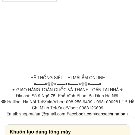
HỆ THỐNG SIÊU THỊ MÁI ẤM ONLINE
●▬▬๑۩۩๑▬▬●●▬▬๑۩۩๑▬▬●
✈ GIAO HÀNG TOÀN QUỐC VÀ THANH TOÁN TẠI NHÀ ✈
Địa chỉ: Số 9 Ngõ 75, Phố Vĩnh Phúc. Ba Đình Hà Nội
☎ Hotline: Hà Nội Tel/Zalo/Viber: 098 256 9439 - 0981090281 TP. Hồ
Chí Minh Tel/Zalo/Viber: 0983126699
Email: shopmaiam@gmail.com
Facebook.com/capxachnhatban
Khuôn tạo dáng lông mày