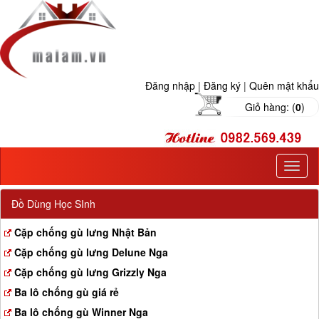
Đăng nhập
|
Đăng ký
|
Quên mật khẩu
Giỏ hàng: (
0
)
T
o
g
Đồ Dùng Học SInh
g
l
Cặp chống gù lưng Nhật Bản
e
Cặp chống gù lưng Delune Nga
n
a
Cặp chống gù lưng Grizzly Nga
v
Ba lô chống gù giá rẻ
i
g
Ba lô chống gù Winner Nga