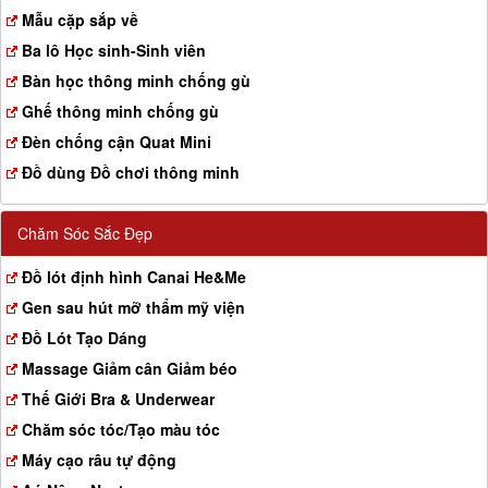
a
Mẫu cặp sắp về
t
Ba lô Học sinh-Sinh viên
i
o
Bàn học thông minh chống gù
n
Ghế thông minh chống gù
Đèn chống cận Quat Mini
Đồ dùng Đồ chơi thông minh
Chăm Sóc Sắc Đẹp
Đồ lót định hình Canai He&Me
Gen sau hút mỡ thẩm mỹ viện
Đồ Lót Tạo Dáng
Massage Giảm cân Giảm béo
Thế Giới Bra & Underwear
Chăm sóc tóc/Tạo màu tóc
Máy cạo râu tự động