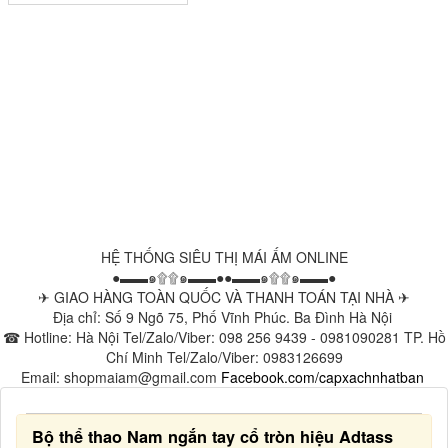
HỆ THỐNG SIÊU THỊ MÁI ẤM ONLINE
●▬▬๑۩۩๑▬▬●●▬▬๑۩۩๑▬▬●
✈ GIAO HÀNG TOÀN QUỐC VÀ THANH TOÁN TẠI NHÀ ✈
Địa chỉ: Số 9 Ngõ 75, Phố Vĩnh Phúc. Ba Đình Hà Nội
☎ Hotline: Hà Nội Tel/Zalo/Viber: 098 256 9439 - 0981090281 TP. Hồ
Chí Minh Tel/Zalo/Viber: 0983126699
Email: shopmaiam@gmail.com
Facebook.com/capxachnhatban
Bộ thể thao Nam ngắn tay cổ tròn hiệu Adtass