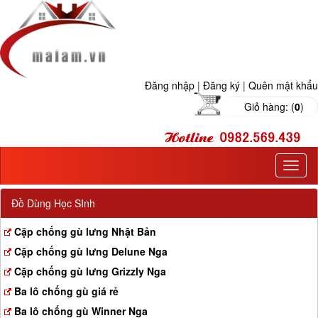
Đăng nhập
|
Đăng ký
|
Quên mật khẩu
Giỏ hàng: (
0
)
T
o
g
Đồ Dùng Học SInh
g
l
Cặp chống gù lưng Nhật Bản
e
Cặp chống gù lưng Delune Nga
n
a
Cặp chống gù lưng Grizzly Nga
v
Ba lô chống gù giá rẻ
i
g
Ba lô chống gù Winner Nga