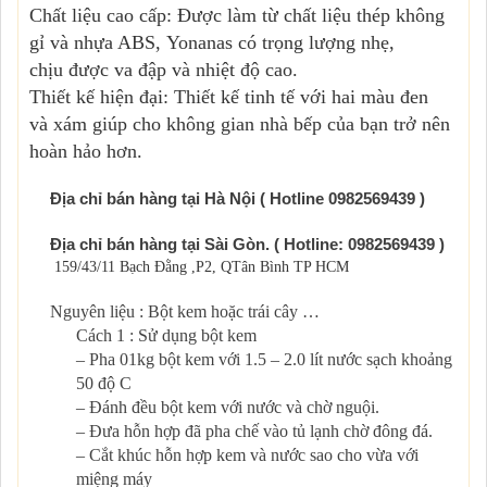
Chất liệu cao cấp: Được làm từ chất liệu thép không
gỉ và nhựa ABS,
Yonanas
có trọng lượng nhẹ,
chịu được va đập và nhiệt độ cao.
Thiết kế hiện đại:
Thiết kế tinh tế với hai màu đen
và xám giúp cho không gian nhà bếp của bạn trở nên
hoàn hảo hơn.
Địa chỉ bán hàng tại Hà Nội ( Hotline 0982569439
)
Địa chỉ bán hàng tại Sài Gòn. ( Hotline: 0982569439 )
159/43/11 Bạch Đằng ,P2, QTân Bình TP HCM
Nguyên liệu : Bột kem hoặc trái cây …
Cách 1 : Sử dụng bột kem
– Pha 01kg bột kem với 1.5 – 2.0 lít nước sạch khoảng
50 độ C
– Đánh đều bột kem với nước và chờ nguội.
– Đưa hỗn hợp đã pha chế vào tủ lạnh chờ đông đá.
– Cắt khúc hỗn hợp kem và nước sao cho vừa với
miệng máy