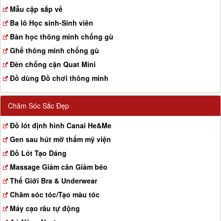
a
Mẫu cặp sắp về
t
Ba lô Học sinh-Sinh viên
i
o
Bàn học thông minh chống gù
n
Ghế thông minh chống gù
Đèn chống cận Quat Mini
Đồ dùng Đồ chơi thông minh
Chăm Sóc Sắc Đẹp
Đồ lót định hình Canai He&Me
Gen sau hút mỡ thẩm mỹ viện
Đồ Lót Tạo Dáng
Massage Giảm cân Giảm béo
Thế Giới Bra & Underwear
Chăm sóc tóc/Tạo màu tóc
Máy cạo râu tự động