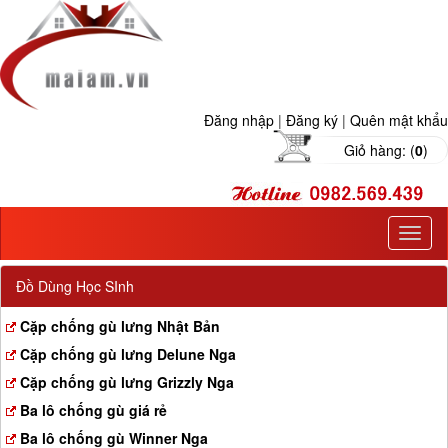
Đăng nhập
|
Đăng ký
|
Quên mật khẩu
Giỏ hàng: (
0
)
T
o
g
Đồ Dùng Học SInh
g
l
Cặp chống gù lưng Nhật Bản
e
Cặp chống gù lưng Delune Nga
n
a
Cặp chống gù lưng Grizzly Nga
v
Ba lô chống gù giá rẻ
i
g
Ba lô chống gù Winner Nga