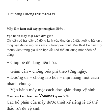
Đặt hàng Hương 0982569439
Máy làm kem trái cây geners giảm 50% .
Vận hành máy một cách đơn giản
Chỉ cần bỏ trái cây đã đông lạnh vào ống ép và đẩy xuống bằngpit –
tông bạn đã có một ly kem chỉ trong vài phút. Với thiết kế này mọi
thành viên trong gia đình bạn đều có thể sử dụng một cách dễ
dàng.
+ Giúp bé dể dàng tiêu hóa.
+ Giảm cân – chống béo phì theo từng ngày.
+ D
ưỡ
ng da – ch
ố
ng l
ã
o h
ó
a – m
ị
n m
à
ng m
ộ
t c
á
ch
nhanh ch
ó
ng.
+ Vận hành máy một cách đơn giản d
àng vệ sinh:
Yonanas
Máy làm kem trái cây
giảm
50%
Các bộ phận của máy được thiết kế riêng lẻ có thể
tháo rời để vệ sinh.