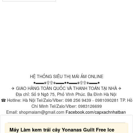
HỆ THỐNG SIÊU THỊ MÁI ẤM ONLINE
●▬▬๑۩۩๑▬▬●●▬▬๑۩۩๑▬▬●
✈ GIAO HÀNG TOÀN QUỐC VÀ THANH TOÁN TẠI NHÀ ✈
Địa chỉ: Số 9 Ngõ 75, Phố Vĩnh Phúc. Ba Đình Hà Nội
☎ Hotline: Hà Nội Tel/Zalo/Viber: 098 256 9439 - 0981090281 TP. Hồ
Chí Minh Tel/Zalo/Viber: 0983126699
Email: shopmaiam@gmail.com
Facebook.com/capxachnhatban
Máy Làm kem trái cây Yonanas Guilt Free Ice