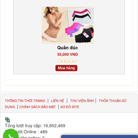
Quần đúc
55,000 VND
Mua hàng
|
|
|
THÔNG TIN THỜI TRANG
LIÊN HỆ
THƯ VIỆN ẢNH
THỎA THUẬN SỬ
|
|
DỤNG
CHÍNH SÁCH BẢO MẬT
SƠ ĐỒ SITE
Tổng lượt truy cập:
16,852,469
Số người Online :
489
Thành viên online:
0