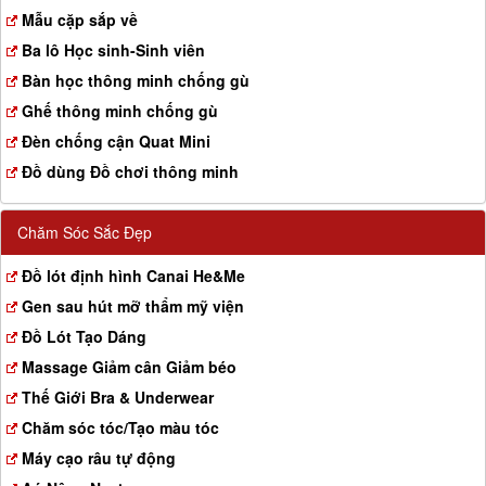
a
Mẫu cặp sắp về
t
Ba lô Học sinh-Sinh viên
i
o
Bàn học thông minh chống gù
n
Ghế thông minh chống gù
Đèn chống cận Quat Mini
Đồ dùng Đồ chơi thông minh
Chăm Sóc Sắc Đẹp
Đồ lót định hình Canai He&Me
Gen sau hút mỡ thẩm mỹ viện
Đồ Lót Tạo Dáng
Massage Giảm cân Giảm béo
Thế Giới Bra & Underwear
Chăm sóc tóc/Tạo màu tóc
Máy cạo râu tự động