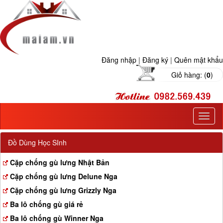
Đăng nhập
|
Đăng ký
|
Quên mật khẩu
Giỏ hàng: (
0
)
T
o
g
Đồ Dùng Học SInh
g
l
Cặp chống gù lưng Nhật Bản
e
Cặp chống gù lưng Delune Nga
n
a
Cặp chống gù lưng Grizzly Nga
v
Ba lô chống gù giá rẻ
i
g
Ba lô chống gù Winner Nga