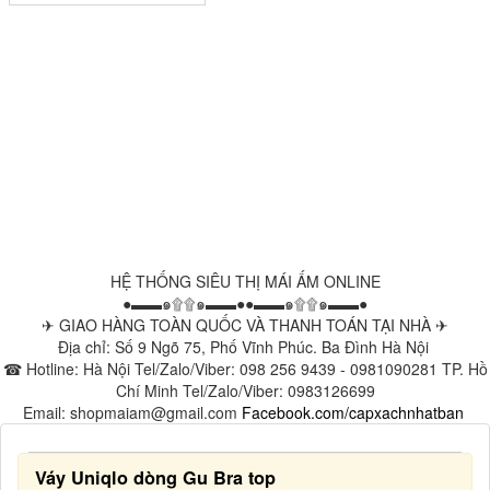
HỆ THỐNG SIÊU THỊ MÁI ẤM ONLINE
●▬▬๑۩۩๑▬▬●●▬▬๑۩۩๑▬▬●
✈ GIAO HÀNG TOÀN QUỐC VÀ THANH TOÁN TẠI NHÀ ✈
Địa chỉ: Số 9 Ngõ 75, Phố Vĩnh Phúc. Ba Đình Hà Nội
☎ Hotline: Hà Nội Tel/Zalo/Viber: 098 256 9439 - 0981090281 TP. Hồ
Chí Minh Tel/Zalo/Viber: 0983126699
Email: shopmaiam@gmail.com
Facebook.com/capxachnhatban
Váy Uniqlo dòng Gu Bra top