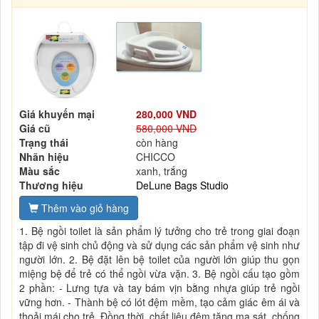
Giá khuyến mại
280,000 VND
Giá cũ
580,000 VND
Trạng thái
còn hàng
Nhãn hiệu
CHICCO
Màu sắc
xanh, trắng
Thương hiệu
DeLune Bags Studio
Thêm vào giỏ hàng
1. Bệ ngồi toilet là sản phẩm lý tưởng cho trẻ trong giai đoạn
tập đi vệ sinh chủ động và sử dụng các sản phẩm vệ sinh như
người lớn. 2. Bệ đặt lên bệ toilet của người lớn giúp thu gọn
miệng bệ để trẻ có thể ngồi vừa vặn. 3. Bệ ngồi cấu tạo gồm
2 phần: - Lưng tựa và tay bám vịn bằng nhựa giúp trẻ ngồi
vững hơn. - Thành bệ có lót đệm mềm, tạo cảm giác êm ái và
thoải mái cho trẻ. Đồng thời, chất liệu đệm tăng ma sát, chống