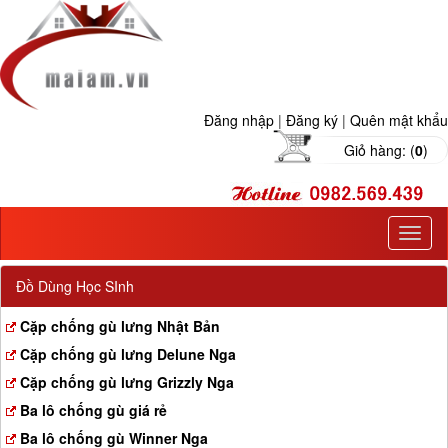
Đăng nhập
|
Đăng ký
|
Quên mật khẩu
Giỏ hàng: (
0
)
T
o
g
Đồ Dùng Học SInh
g
l
Cặp chống gù lưng Nhật Bản
e
Cặp chống gù lưng Delune Nga
n
a
Cặp chống gù lưng Grizzly Nga
v
Ba lô chống gù giá rẻ
i
g
Ba lô chống gù Winner Nga