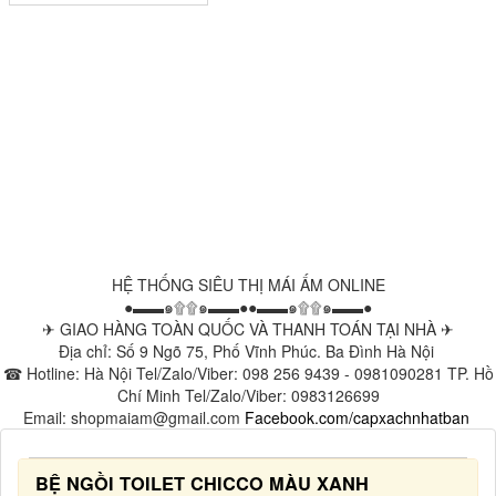
HỆ THỐNG SIÊU THỊ MÁI ẤM ONLINE
●▬▬๑۩۩๑▬▬●●▬▬๑۩۩๑▬▬●
✈ GIAO HÀNG TOÀN QUỐC VÀ THANH TOÁN TẠI NHÀ ✈
Địa chỉ: Số 9 Ngõ 75, Phố Vĩnh Phúc. Ba Đình Hà Nội
☎ Hotline: Hà Nội Tel/Zalo/Viber: 098 256 9439 - 0981090281 TP. Hồ
Chí Minh Tel/Zalo/Viber: 0983126699
Email: shopmaiam@gmail.com
Facebook.com/capxachnhatban
BỆ NGỒI TOILET CHICCO MÀU XANH